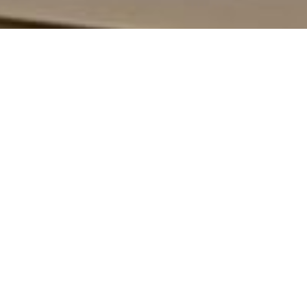
News
大輪
ブログ
2025.10.30
高幡不動の駅に飾ってありました。 普
段近くであまり見ないとても優雅で綺
麗な菊でし
→ 続きを読む
お身体ご自愛ください
ブログ