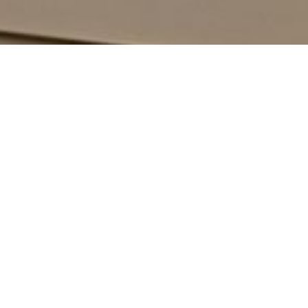
News
ブログ
2025.05.06
お祝い
おはようございます、居宅のイロオトコです
弊社令和7年5月1日に南大沢から堀之内へ事務所を移転致し
ました
皆様には多大なるご迷惑をおかけいたしますが今後も何卒株
式会社アイムをよろしくお願い申し上げます
今回の移転に際しいつもお世話になっている財務コンサル様
より胡蝶蘭を頂戴致しました