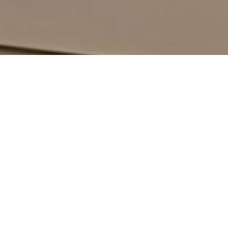
News
ブログ
2026.02.24
毎年きれい
おはようございます、居宅のイロオトコです
この時期、毎年北野営業所近隣の公園の梅が赤白きれいに咲
くんですよ
暖かくてとても春を感じる光景
とくとご覧あれ！