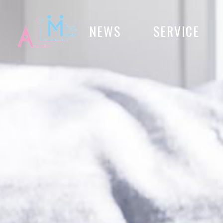
NEWS
SERVICE