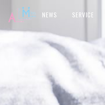
NEWS
SERVICE