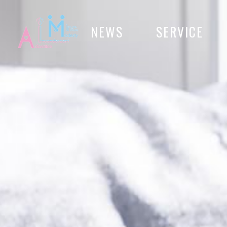
NEWS
SERVICE