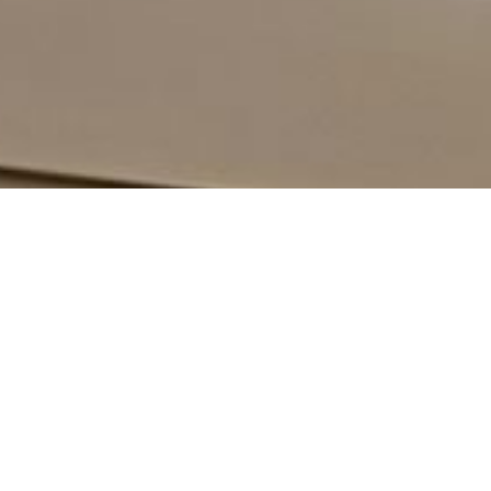
News
ブログ
2024.10.31
アートアクアリウム美術館
銀座にあるアートアクアリウム美術館に行って来ました。
金魚の水族館ですが、装飾やライトなどで金魚がとても引き
立っていて想像以上の綺麗さでした。